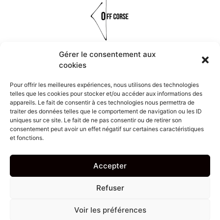
Gérer le consentement aux
cookies
Réalisés à la main à partir de matières organiques, naturelles et
minérales, les bijoux OFF CORSE font vivre les symboles et les
Pour offrir les meilleures expériences, nous utilisons des technologies
traditions de la Corse.
telles que les cookies pour stocker et/ou accéder aux informations des
appareils. Le fait de consentir à ces technologies nous permettra de
traiter des données telles que le comportement de navigation ou les ID
Navigation
uniques sur ce site. Le fait de ne pas consentir ou de retirer son
consentement peut avoir un effet négatif sur certaines caractéristiques
et fonctions.
Mon compte
Politique de confidentialité et conditions d’utilisation
Accepter
Conditions générales de vente
Refuser
Mentions légales
Voir les préférences