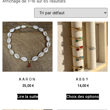
Affichage de 1–16 sur 65 résultats
AARON
ABBY
35,00
€
14,00
€
Lire la suite
Choix des options