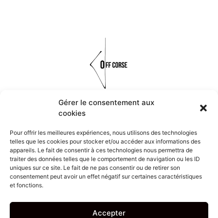
Gérer le consentement aux
cookies
Réalisés à la main à partir de matières organiques, naturelles et
minérales, les bijoux OFF CORSE font vivre les symboles et les
Pour offrir les meilleures expériences, nous utilisons des technologies
traditions de la Corse.
telles que les cookies pour stocker et/ou accéder aux informations des
appareils. Le fait de consentir à ces technologies nous permettra de
traiter des données telles que le comportement de navigation ou les ID
Navigation
uniques sur ce site. Le fait de ne pas consentir ou de retirer son
consentement peut avoir un effet négatif sur certaines caractéristiques
et fonctions.
Mon compte
Politique de confidentialité et conditions d’utilisation
Accepter