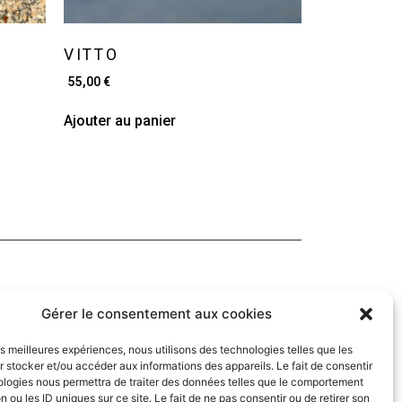
VITTO
55,00
€
Ajouter au panier
Navigation
Gérer le consentement aux cookies
les meilleures expériences, nous utilisons des technologies telles que les
Mon compte
 stocker et/ou accéder aux informations des appareils. Le fait de consentir
ologies nous permettra de traiter des données telles que le comportement
fidentialité et conditions d’utilisation
n ou les ID uniques sur ce site. Le fait de ne pas consentir ou de retirer son