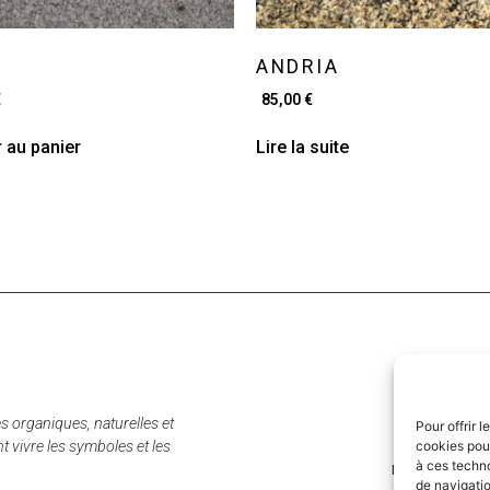
ANDRIA
€
85,00
€
r au panier
Lire la suite
es organiques, naturelles et
Pour offrir 
cookies pour
 vivre les symboles et les
à ces techn
Politique de con
de navigatio